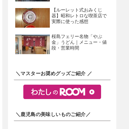
【ルーレット式おみくじ
器】昭和レトロな喫茶店で
実際に使った感想
桜島フェリー名物「やぶ
金」うどん｜メニュー・値
段・営業時間
＼マスターお奨めグッズご紹介 ／
＼鹿児島の美味しいものご紹介／