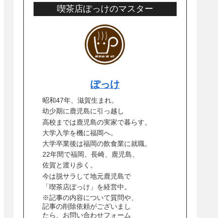
喫茶店ぽっけのマスター
ぽっけ
昭和47年、滋賀生まれ。
幼少期に鹿児島に引っ越し
高校までは鹿児島の実家で暮らす。
大学入学を機に福岡へ。
大学卒業後は福岡の飲食業に就職。
22年間で福岡、長崎、鹿児島、
佐賀と渡り歩く。
今は脱サラして地元鹿児島で
「喫茶店ぽっけ」を経営中。
※記事の内容について質問や、
記事の削除依頼がございまし
たら、お問い合わせフォーム