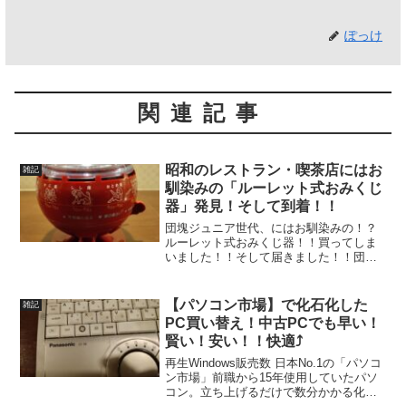
ぽっけ
関連記事
昭和のレストラン・喫茶店にはお
雑記
馴染みの「ルーレット式おみくじ
器」発見！そして到着！！
団塊ジュニア世代、にはお馴染みの！？
ルーレット式おみくじ器！！買ってしま
いました！！そして届きました！！団塊
ジュニア世代の通う飲食店には（レスト
ランや喫茶店のイメージ）かなりの確率
で設置してあったあの器械です🎵それで
【パソコン市場】で化石化した
雑記
は開封します⤴⤴本体説明...
PC買い替え！中古PCでも早い！
賢い！安い！！快適⤴
再生Windows販売数 日本No.1の「パソコ
ン市場」前職から15年使用していたパソ
コン。立ち上げるだけで数分かかる化石