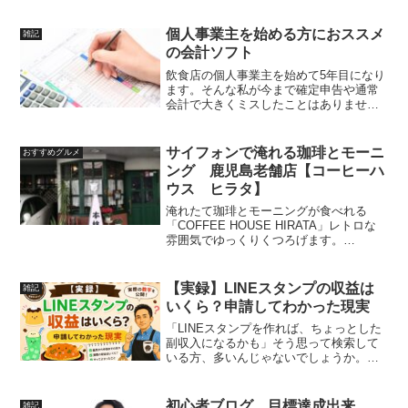
化PCをついに買い換えました！超快
適！！パソコンの知識は中の下くらいの
団塊ジュニアです。買い替えがうまく出
個人事業主を始める方におススメ
雑記
来るか心配で...
の会計ソフト
飲食店の個人事業主を始めて5年目になり
ます。そんな私が今まで確定申告や通常
会計で大きくミスしたことはありませ
ん。多少の躓きはありましたが何とか、
会計士や税理士さんを立てずに納税業務
を行えて来ました。今年も3月初旬に申告
サイフォンで淹れる珈琲とモーニ
おすすめグルメ
するよう準備完了です。...
ング 鹿児島老舗店【コーヒーハ
ウス ヒラタ】
淹れたて珈琲とモーニングが食べれる
「COFFEE HOUSE HIRATA」レトロな
雰囲気でゆっくりくつろげます。
COFFEE HOUSE HIRATA お店紹介
1985年創業の老舗喫茶店です。欧風な調
度品が目を引く落ち着いた雰囲気。レト
【実録】LINEスタンプの収益は
雑記
ロ...
いくら？申請してわかった現実
「LINEスタンプを作れば、ちょっとした
副収入になるかも」そう思って検索して
いる方、多いんじゃないでしょうか。実
は私も、そのひとりでした。以前の記事
で、AIを使ってLINEスタンプを作った話
を書きました。（→ 前回記事：【実録】
初心者ブログ 目標達成出来
雑記