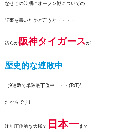
なぜこの時期にオープン戦についての
記事を書いたかと言うと・・・・
阪神タイガース
我らが
が
歴史的な連敗中
（9連敗で単独最下位中・・・(ToT)/）
だからです⤵
日本一
昨年圧倒的な大勝で
まで