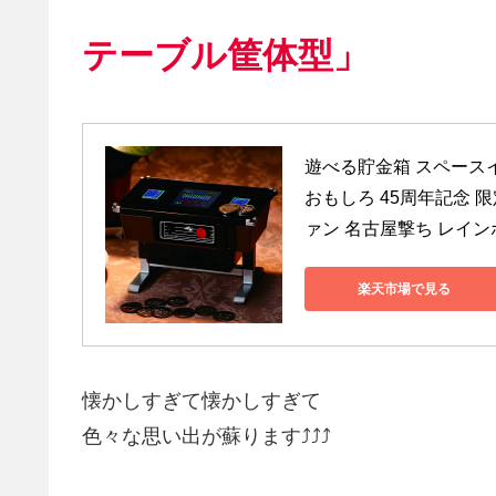
テーブル筐体型」
遊べる貯金箱 スペースイ
おもしろ 45周年記念 
ァン 名古屋撃ち レイン
楽天市場で見る
懐かしすぎて懐かしすぎて
色々な思い出が蘇ります⤴⤴⤴