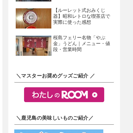
【ルーレット式おみくじ
器】昭和レトロな喫茶店で
実際に使った感想
桜島フェリー名物「やぶ
金」うどん｜メニュー・値
段・営業時間
＼マスターお奨めグッズご紹介 ／
＼鹿児島の美味しいものご紹介／