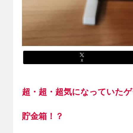
X
超・超・超気になっていたゲ
貯金箱！？