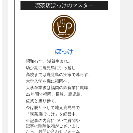
喫茶店ぽっけのマスター
ぽっけ
昭和47年、滋賀生まれ。
幼少期に鹿児島に引っ越し
高校までは鹿児島の実家で暮らす。
大学入学を機に福岡へ。
大学卒業後は福岡の飲食業に就職。
22年間で福岡、長崎、鹿児島、
佐賀と渡り歩く。
今は脱サラして地元鹿児島で
「喫茶店ぽっけ」を経営中。
※記事の内容について質問や、
記事の削除依頼がございまし
たら、お問い合わせフォーム