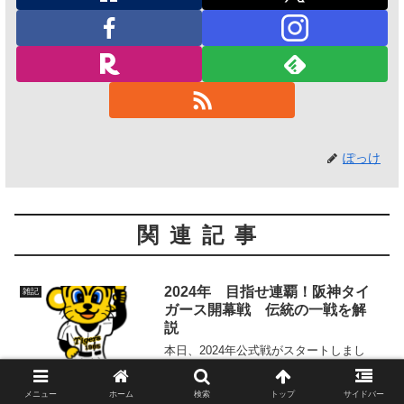
ぽっけ
関連記事
2024年 目指せ連覇！阪神タイ
雑記
ガース開幕戦 伝統の一戦を解
説
本日、2024年公式戦がスタートしまし
た！！伝統の巨人阪神戦で開幕です。開
幕投手は2年連続で青柳投手でした。前半
は巨人の戸郷投手との緊迫した投げ合い
メニュー
ホーム
検索
トップ
サイドバー