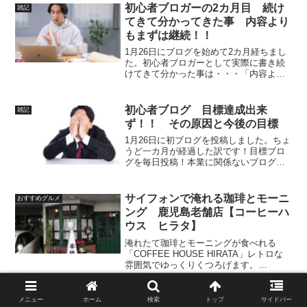
初心者ブロガーの2カ月目 続け
雑記
てきて分かってきた事 内容より
もまずは継続！！
1月26日にブログを始めて2カ月経ちまし
た。初心者ブロガーとして実際に書き続
けてきて分かった事は・・・「内容より
もまずは継続！！」今まで継続して感じ
た事を正直に書きました。初ブログスタ
ート時の目標ブログを毎日投稿！本業に
初心者ブログ 目標達成出来
雑記
関係ないブログで！広...
ず！！ その原因と今後の目標
1月26日に初ブログを投稿しました。ちょ
うど一カ月が経過した訳です！目標ブロ
グを毎日投稿！本業に関係ないブログ
で！広告収入を1カ月以内で1円でも獲
得！結果書いた記事は29記事！本業記事
投稿あり！広告収入は0円！でした(^_^;)
サイフォンで淹れる珈琲とモーニ
おすすめグルメ
どれも未達成...
ング 鹿児島老舗店【コーヒーハ
ウス ヒラタ】
淹れたて珈琲とモーニングが食べれる
「COFFEE HOUSE HIRATA」レトロな
雰囲気でゆっくりくつろげます。
COFFEE HOUSE HIRATA お店紹介
1985年創業の老舗喫茶店です。欧風な調
度品が目を引く落ち着いた雰囲気。レト
「かつや」カツ丼が早い！うま
メニュー
ホーム
検索
トップ
サイドバー
おすすめグルメ