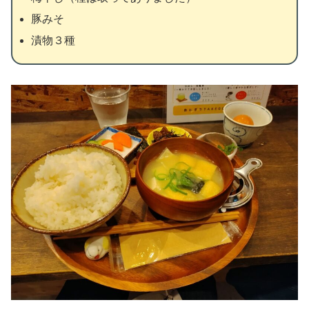
豚みそ
漬物３種