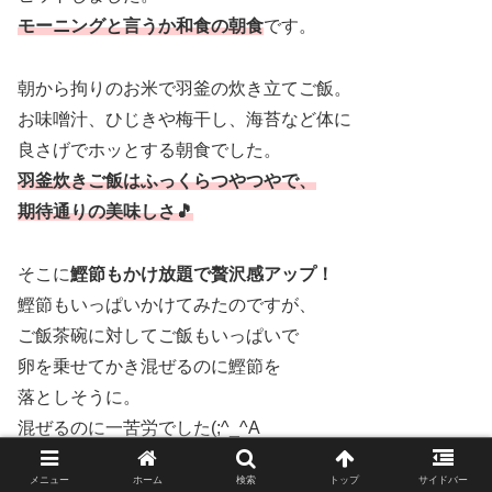
モーニングと言うか和食の朝食
です。
朝から拘りのお米で羽釜の炊き立てご飯。
お味噌汁、ひじきや梅干し、海苔など体に
良さげでホッとする朝食でした。
羽釜炊きご飯はふっくらつやつやで、
期待通りの美味しさ🎵
そこに
鰹節もかけ放題で贅沢感アップ！
鰹節もいっぱいかけてみたのですが、
ご飯茶碗に対してご飯もいっぱいで
卵を乗せてかき混ぜるのに鰹節を
落としそうに。
混ぜるのに一苦労でした(;^_^A
少しご飯を先に食べて減らして
メニュー
ホーム
検索
トップ
サイドバー
鰹節も落ちない程度にかける。