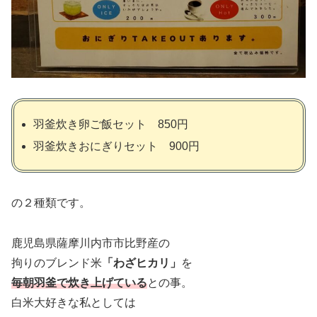
羽釜炊き卵ご飯セット 850円
羽釜炊きおにぎりセット 900円
の２種類です。
鹿児島県薩摩川内市市比野産の
拘りのブレンド米
「わざヒカリ」
を
毎朝羽釜で炊き上げている
との事。
白米大好きな私としては