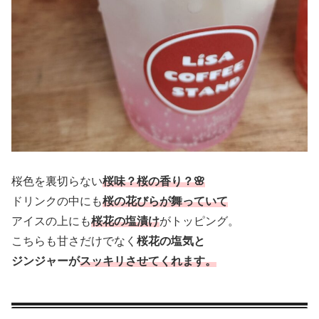
桜色を裏切らない
桜味？桜の香り？🌸
ドリンクの中にも
桜の花びらが舞っていて
アイスの上にも
桜花の塩漬け
がトッピング。
こちらも甘さだけでなく
桜花の塩気と
ジンジャーが
スッキリさせてくれます。