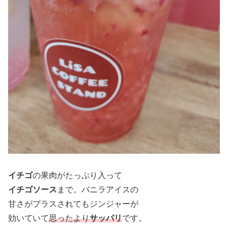
イチゴ
の果肉がたっぷり入って
イチゴソース
まで。バニラアイスの
甘さがプラスされてもジンジャーが
効いていて
思ったより
サッパリ
です。