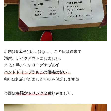
店内は6席程と広くはなく、この日は週末で
満席。テイクアウトにしました。
どれも手ごろで
リーズナブル🍹
ハンドドリップ☕もこの価格は安い！
珈琲は以前頂きましたが味も保証します👍
今回は
春限定ドリンク２種
頼みました。