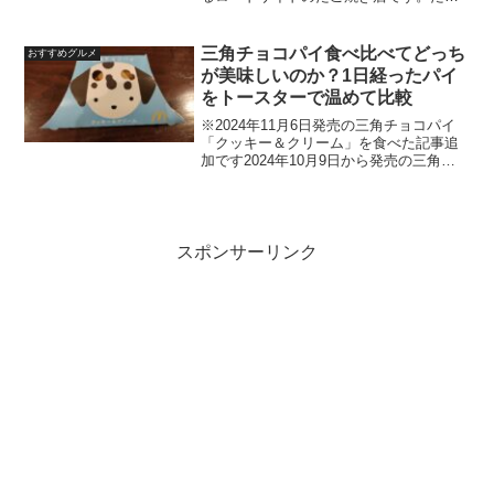
焼きの他にも蓬莱饅頭やジュース、シェ
イクやソフトクリームも扱っていて自販
機も数台あります。昭和チックなドライ
三角チョコパイ食べ比べてどっち
おすすめグルメ
ブイン的なお店です。たこ...
が美味しいのか？1日経ったパイ
をトースターで温めて比較
※2024年11月6日発売の三角チョコパイ
「クッキー＆クリーム」を食べた記事追
加です2024年10月9日から発売の三角チ
ョコパイ「黒」「おいもとキャラメル」
先日、家族が美味しそうに食べているの
を見てどうしても食べたくなって夕食後
に食べるつも...
スポンサーリンク