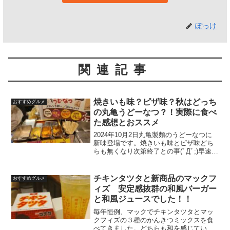
ぽっけ
関連記事
焼きいも味？ピザ味？秋はどっち
おすすめグルメ
の丸亀うどーなつ？！実際に食べ
た感想とおススメ
2024年10月2日丸亀製麵のうどーなつに
新味登場です。焼きいも味とピザ味どち
らも無くなり次第終了との事(ﾟДﾟ;)早速食
べなくては！とまたもや実食致しまし
た。そこで気になっている皆様に実際に
食べてみた感想をどうぞ。そもそも丸亀
チキンタツタと新商品のマックフ
おすすめグルメ
うどーなつと...
ィズ 安定感抜群の和風バーガー
と和風ジュースでした！！
毎年恒例、マックでチキンタツタとマッ
クフィズの３種のかんきつミックスを食
べてきました。どちらも和を感じていい