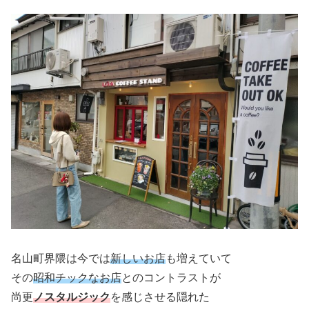
名山町界隈は今では
新しいお店
も増えていて
その
昭和チックなお店
とのコントラストが
尚更
ノスタルジック
を感じさせる隠れた