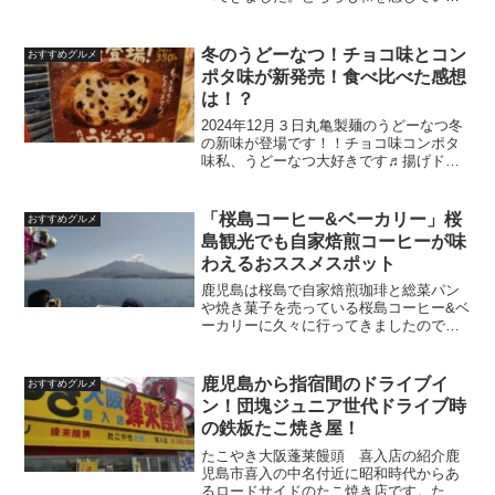
感じです。チキンタツタ名探偵コナンと
初コラボ！だったそうでこのケースでし
た。（よく知らずに利用でした(^▽^;)）
冬のうどーなつ！チョコ味とコン
おすすめグルメ
怪盗キッドからの予...
ポタ味が新発売！食べ比べた感想
は！？
2024年12月３日丸亀製麺のうどーなつ冬
の新味が登場です！！チョコ味コンポタ
味私、うどーなつ大好きです♬揚げドー
ナツもうどんも好きだしもちっと感も味
が変えられるのも👍今までの全味を食べ
ました！！今回の２種も実際に食べて比
「桜島コーヒー&ベーカリー」桜
おすすめグルメ
較してみたのでまた...
島観光でも自家焙煎コーヒーが味
わえるおススメスポット
鹿児島は桜島で自家焙煎珈琲と総菜パン
や焼き菓子を売っている桜島コーヒー&ベ
ーカリーに久々に行ってきましたのでご
紹介します。桜島コーヒー&ベーカリーさ
ん桜島コーヒー&ベーカリーさんは桜島の
白浜町にある自家焙煎コーヒーと総菜パ
鹿児島から指宿間のドライブイ
おすすめグルメ
ン焼き菓子を販売し...
ン！団塊ジュニア世代ドライブ時
の鉄板たこ焼き屋！
たこやき大阪蓬莱饅頭 喜入店の紹介鹿
児島市喜入の中名付近に昭和時代からあ
るロードサイドのたこ焼き店です。たこ