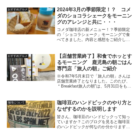
塊ジュニア世代の一段階前の団塊世代、
昭和初期の商店街？と言った感じの小さ
2024年3月の季節限定！？ コメ
おすすめグルメ
く...
ダのショコラシェークをモーニン
グのアレンジと共に・・・
コメダ珈琲店の新メニュー！？季節限定
の「ショコラシェーク」モーニングで食
べてきました。内容と感想をご紹介しま
すね♪ショコラシェークとは実は前回「お
ぱんちゅうさぎのシロノワール」を売り
切れる前に！！と食べに来た時にこのパ
【店舗営業終了】和食でホッとす
おすすめグルメ
ウチを見ていました。で...
るモーニング 鹿児島の朝ごはん
専門店「旅人の朝」ご紹介
※令和7年5月末日で「旅人の朝」さんは
店舗営業終了となりました。このたび、
＂Breakfast旅人の朝"は、5月31日をもっ
て店舗での通常営業を終了し、今後はイ
ベントやポップアップなど、単発での営
業スタイルへと移行することとなりまし
珈琲豆のハンドピックのやり方と
珈琲について
た。「旅...
なぜするのかを説明します
皆さん、珈琲豆のハンドピックって知っ
ていますか？このブログを見ると珈琲豆
のハンドピックが何なのか分かります。
簡単言うと珈琲豆の選別作業です。ハン
ドピックはお店によって「するお店」と