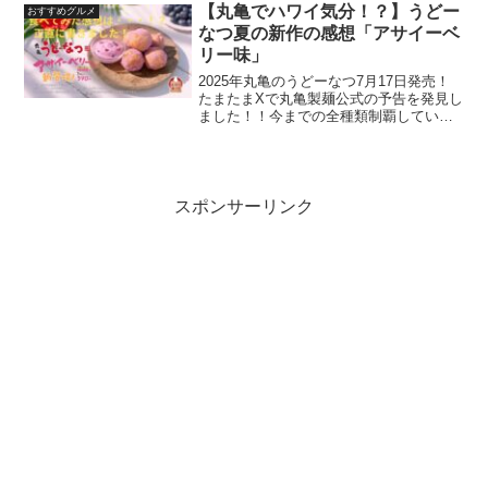
「しないお店」があるので一概には言え
【丸亀でハワイ気分！？】うどー
おすすめグルメ
ませんが、私のお店でハン...
なつ夏の新作の感想「アサイーベ
リー味」
2025年丸亀のうどーなつ7月17日発売！
たまたまXで丸亀製麺公式の予告を発見し
ました！！今までの全種類制覇している
私としては今回も見過ごせません！！全
種類の記事はこちらの記事から見れます
ので気になる方は見てみて下さいね。今
回も実際に食べた...
スポンサーリンク