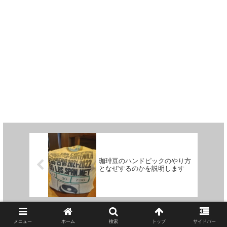
珈琲豆のハンドピックのやり方
となぜするのかを説明します
2024年3月の季節限定！？ コ
メダのショコラシェークをモー
メニュー
ホーム
検索
トップ
サイドバー