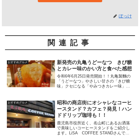
ぽっけ
関連記事
新発売の丸亀うどーなつ きび糖
おすすめグルメ
とカレー味のかい方と食べた感想
令和6年6月25日発売開始！！丸亀製麵の
「うどーなつ」やさしい甘さの「きび糖
味」クセになる「やみつきカレー味」フ
レーバー2種類で新発売です♪うどんも揚
げドーナツも大好物ですので当然、2種類
とも頂きます⤴⤴実際の買い方と食べた感
昭和の商店街にオシャレなコーヒ
おすすめグルメ
想をお知らせし...
ースタンド？カフェ？発見！ハン
ドドリップ珈琲も！！
鹿児島市役所近く、名山町にあるお洒落
で美味しいコーヒースタンドをご紹介し
ます。LiSA COFFEE STANDさんで
す。LiSA COFFEE STANDのご紹介団