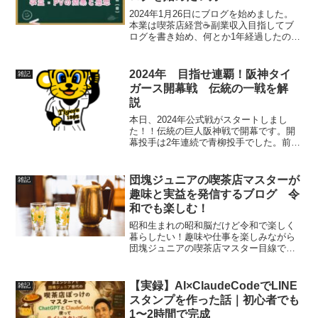
2024年1月26日にブログを始めました。
本業は喫茶店経営☕副業収入目指してブ
ログを書き始め、何とか1年経過したので
当初の予定と結果を書いてみました。こ
れから副業でブログを始めようかな～み
たいな方々に参考になればと思います。
2024年 目指せ連覇！阪神タイ
雑記
副業としてのブロ...
ガース開幕戦 伝統の一戦を解
説
本日、2024年公式戦がスタートしまし
た！！伝統の巨人阪神戦で開幕です。開
幕投手は2年連続で青柳投手でした。前半
は巨人の戸郷投手との緊迫した投げ合い
でしたが結果は４対０残念ながら我らが
タイガース🐯黒星スタートとなりました
団塊ジュニアの喫茶店マスターが
雑記
(ToT)/~~~と...
趣味と実益を発信するブログ 令
和でも楽しむ！
昭和生まれの昭和脳だけど令和で楽しく
暮らしたい！趣味や仕事を楽しみながら
団塊ジュニアの喫茶店マスター目線で今
を楽しむ方法を発信していこう！とブロ
グを始めました。気が付けばあっという
間に半世紀(ﾟдﾟ)！古い人間ですがおかげ
【実録】AI×ClaudeCodeでLINE
雑記
で今まで色々な経験...
スタンプを作った話｜初心者でも
1〜2時間で完成