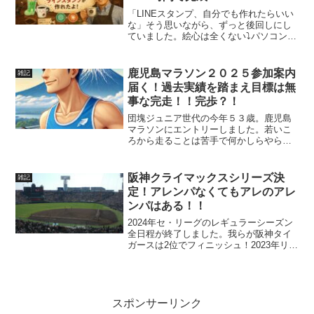
「LINEスタンプ、自分でも作れたらいい
な」そう思いながら、ずっと後回しにし
ていました。絵心は全くない⤵️パソコンも
創造的な操作も苦手⤵️そもそもどこから始
めればいいかさえわからない。きっと私
には無理だろう、と。でも実際にやって
鹿児島マラソン２０２５参加案内
雑記
みたら、Ch...
届く！過去実績を踏まえ目標は無
事な完走！！完歩？！
団塊ジュニア世代の今年５３歳。鹿児島
マラソンにエントリーしました。若いこ
ろから走ることは苦手で何かしらやらか
した時の罰ゲームだと本気で思っていた
タイプです。先日案内やアスリートビブ
ス等が届き、本格的に追い込まれて焦っ
阪神クライマックスシリーズ決
雑記
てます(;^_^A今回も...
定！アレンパなくてもアレのアレ
ンパはある！！
2024年セ・リーグのレギュラーシーズン
全日程が終了しました。我らが阪神タイ
ガースは2位でフィニッシュ！2023年リー
グ優勝し、今年はアレンパ！！のはずし
たが・・・・連覇ならず(>_<)9月はかな
り盛り返しましたが残念ながら巨人に振
り切られ...
スポンサーリンク