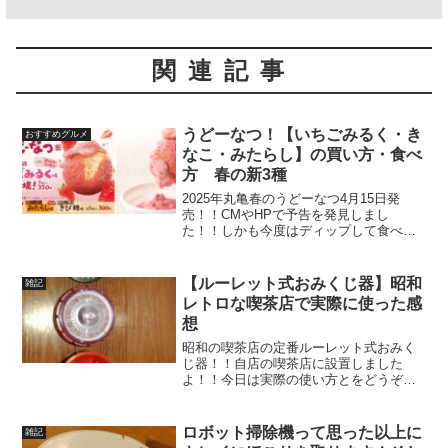
関連記事
うどーなつ！【いちごみるく・き
おすすめグルメ
なこ・みたらし】の買い方・食べ
方 春の新3種
2025年丸亀春のうどーなつ4月15日発
売！！CMやHPで予告を発見しまし
た！！しかも今度はディップして食べる
らしい！？今まで全種類制覇している私
としては見過ごせません！！発売当日、
実際に購入したところ今までと変わった
【ルーレット式おみくじ器】昭和
雑記
点がありました。味の感...
レトロな喫茶店で実際に使った感
想
昭和の喫茶店の定番ルーレット式おみく
じ器！！自店の喫茶店に設置しました
よ！！今日は実際の使い方とをどうぞ。
やっぱり昭和チックな動きや音でテンシ
ョン上がりますよ⤴⤴ルーレット式おみく
じ器の使い方それぞれの星座の名前の上
ロボット掃除機って思った以上に
雑記
にコインの投入口がありま...