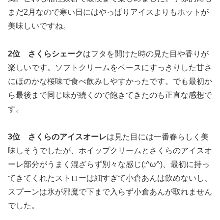
まだ2月なので寒い日にはやっぱりアイスよりもホットが
美味しいですね。
2位
さくらシェーク
はフタを開けた時の見た目や香りが
楽しいです。ソフトクリームをベースにすっきりした甘さ
にほのかな桜味で食べ飲みしやすかったです。でも最初か
ら最後まで同じ味が続くので飽きてきたのも正直な感想で
す。
3位
さくらのアイスオーレ
は見た目には一番春らしく美
味しそうでしたが、ホイップクリームとさくらのアイスオ
ーレ部分がうまく混ざらず別々な感じ(;^ω^)、最初に持っ
てきてくれたストローは細すぎて小倉あんは飲めないし、
スプーンは氷が邪魔で下まで入らず小倉あんが取れません
でした。