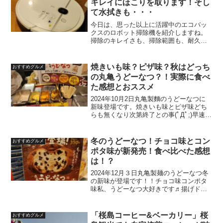
キレイにほこりを取ります！そし
て水拭きも・・・
今日は、思った以上に活躍中のエコバッ
クスのロボット掃除機を紹介しますね。
掃除のキレイさも、掃除範囲も、耐久性
も申し分なし👍更に水拭きまで！？実は
わたくし、喫茶店を営んでおります☕。
いつもは閉店時間に合わせてスティック
焼きいも味？ピザ味？秋はどっち
おすすめグルメ
掃除機で店内を掃除してい...
の丸亀うどーなつ？！実際に食べ
た感想とおススメ
2024年10月2日丸亀製麵のうどーなつに
新味登場です。焼きいも味とピザ味どち
らも無くなり次第終了との事(ﾟДﾟ;)早速食
べなくては！とまたもや実食致しまし
た。そこで気になっている皆様に実際に
食べてみた感想をどうぞ。そもそも丸亀
冬のうどーなつ！チョコ味とコン
おすすめグルメ
うどーなつと...
ポタ味が新発売！食べ比べた感想
は！？
2024年12月３日丸亀製麺のうどーなつ冬
の新味が登場です！！チョコ味コンポタ
味私、うどーなつ大好きです♬揚げドー
ナツもうどんも好きだしもちっと感も味
が変えられるのも👍今までの全味を食べ
ました！！今回の２種も実際に食べて比
「桜島コーヒー&ベーカリー」桜
おすすめグルメ
較してみたのでまた...