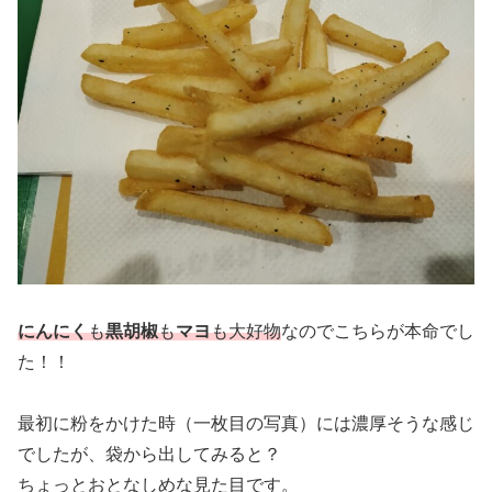
にんにく
も
黒胡椒
も
マヨ
も大好物
なのでこちらが本命でし
た！！
最初に粉をかけた時（一枚目の写真）には濃厚そうな感じ
でしたが、袋から出してみると？
ちょっとおとなしめな見た目です。