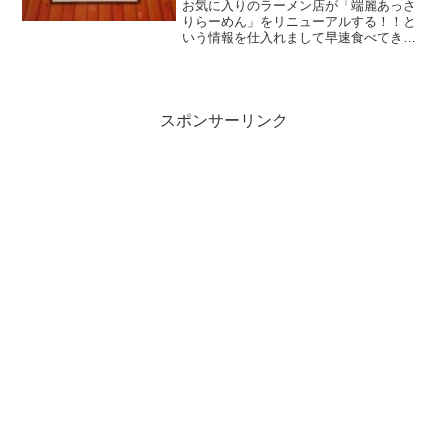
お気に入りのラーメン店が「端麗あっさ
りらーめん」をリニューアルする！！と
いう情報を仕入れまして早速食べてきま
した。さっぱり味は変わらずも食べごた
えありで期待を裏切らないクオリティー
🍜最高でした⤴⤴皆さんにも食べて頂きた
い！と思ったのでご紹介...
スポンサーリンク