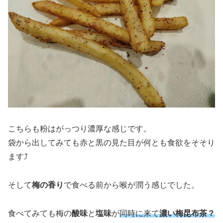
こちらも粉はがっつり濃厚な感じです。
袋から出してみても赤と黒の見た目が何とも食欲をそそり
ます⤴
そして
梅の香り
で食べる前から喉が潤う感じでした。
食べてみても梅の
酸味
と
塩味
が
同時に来て
濃い梅昆布茶？