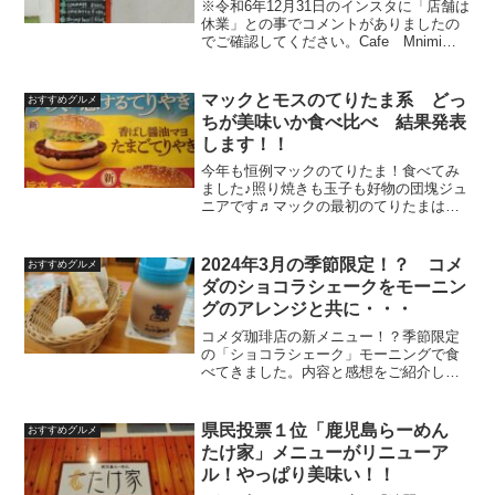
※令和6年12月31日のインスタに「店舗は
休業」との事でコメントがありましたの
でご確認してください。Cafe Mnimi
のインスタ↓↓下記は令和6年4月の記事で
す↓↓最近情報を仕入れたおしゃれカフェ
「Cafe Mnimi」モーニングに行っ...
マックとモスのてりたま系 どっ
おすすめグルメ
ちが美味いか食べ比べ 結果発表
します！！
今年も恒例マックのてりたま！食べてみ
ました♪照り焼きも玉子も好物の団塊ジュ
ニアです♬マックの最初のてりたまは
1996年が初発売だそうなので24歳からマ
ックのてりたまを毎回楽しみに食べてる
事になりますね⤴そして今年はモスの照り
2024年3月の季節限定！？ コメ
おすすめグルメ
焼き系がインパク...
ダのショコラシェークをモーニン
グのアレンジと共に・・・
コメダ珈琲店の新メニュー！？季節限定
の「ショコラシェーク」モーニングで食
べてきました。内容と感想をご紹介しま
すね♪ショコラシェークとは実は前回「お
ぱんちゅうさぎのシロノワール」を売り
切れる前に！！と食べに来た時にこのパ
県民投票１位「鹿児島らーめん
おすすめグルメ
ウチを見ていました。で...
たけ家」メニューがリニューア
ル！やっぱり美味い！！