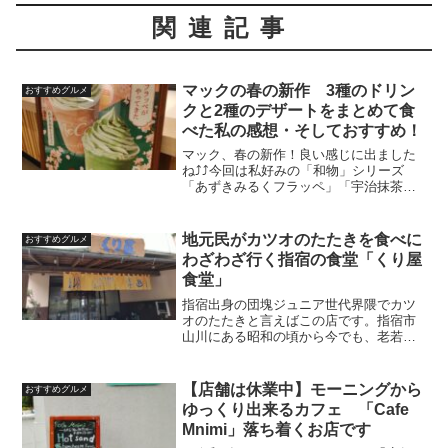
関連記事
マックの春の新作 3種のドリン
おすすめグルメ
クと2種のデザートをまとめて食
べた私の感想・そしておすすめ！
マック、春の新作！良い感じに出ました
ね⤴⤴今回は私好みの「和物」シリーズ
「あずきみるくフラッペ」「宇治抹茶フ
ラッペ」「マカロン柚子」「バニラ宇治
抹茶ホットラテ」そしてちょっと前に販
売開始していてまだ食べていなかった
地元民がカツオのたたきを食べに
おすすめグルメ
「抹茶黒蜜わらびもちパイ」...
わざわざ行く指宿の食堂「くり屋
食堂」
指宿出身の団塊ジュニア世代界隈でカツ
オのたたきと言えばこの店です。指宿市
山川にある昭和の頃から今でも、老若男
女、カツオのたたきの美味しいお店で必
ず名前が出る有名店です。くり屋食堂の
紹介こちら正面玄関。私は通常は裏手の
【店舗は休業中】モーニングから
おすすめグルメ
駐車場から建物内に入るの...
ゆっくり出来るカフェ 「Cafe
Mnimi」落ち着くお店です